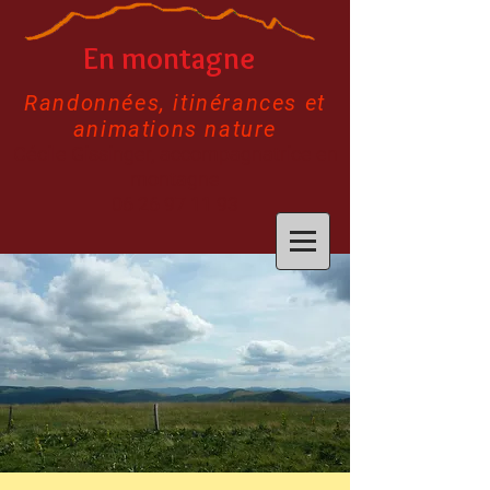
En montagne
Randonnées, itinérances et
animations nature
Cécile Gissinger, accompagnatrice en
montagne
06 26 97 11 93