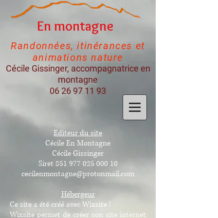
En montagne
Randonnées, itinérances et
animations nature
Cécile Gissinger, accompagnatrice en
montagne
06 26 97 11 93
Editeur du site
Cécile En Montagne
Cécile Gissinger
Siret
851 977 025 000 10
cecilenmontagne@protonmail.com
Hébergeur
Ce site a été créé avec Wixsite !
Wixsite permet de créer son site internet