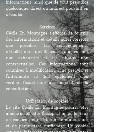
informations, ainsi que de tout préjudice
quelconque, direct ou indirect pouvant en
découler.
Services
Cécile En Montagne s'efforce de fournir
des informations et détails aussi corrects
que possible. Les renseignements
détaillés dans des fiches techniques sont
non exhaustifs et les photos non
contractuelles. Ces informations sont
soumises à modification, sans préavis, et
l'internaute se doit également d'en
vérifier l'exactitude au moment de la
consultation.
Utilisation de cookies
Le site Cécile En Montagne pourra être
amené à solliciter l'acceptation ou le refus
de cookies pour l'édition de statistiques
et de paramètres d'affichage. Un cookie