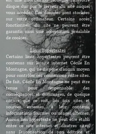
est une information recueillie sur votre
disque dur par le serveur du site auquel
vous accédez. Ces données sont stockées
sur votre ordinateur. Certains accès
fonctionnels du site ne peuvent être
garantis sans une acceptation préalable
de cookies.
Liens hypertextes
Certains liens hypertextes peuvent être
contenus sur le site internet Cécile En
Montagne, qui ne dispose d'aucun moyen
pour contrôler ces connexions entre sites.
De fait, Cécile En Montagne ne peut être
tenue pour responsable des
conséquences et dommages, de quelque
nature que ce soit, liés aux sites et
sources externes, à leur contenu,
informations fournies ou usages alternes.
Aucun lien hypertexte ne peut être établi
entre ce site internet et d'autres sites,
sans l'autorisation de son éditrice et