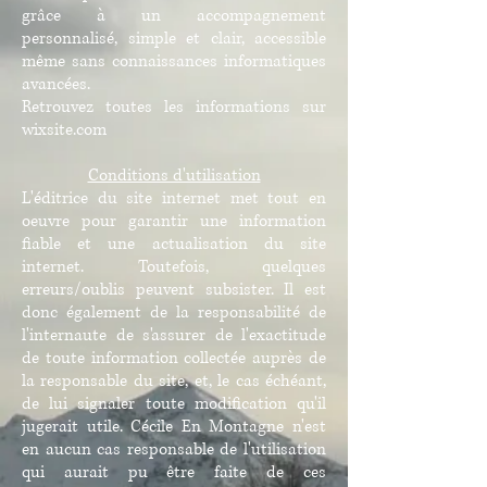
grâce à un accompagnement
personnalisé, simple et clair, accessible
même sans connaissances informatiques
avancées.
Retrouvez toutes les informations sur
wixsite.com
Conditions d'utilisation
L'éditrice du site internet met tout en
oeuvre pour garantir une information
fiable et une actualisation du site
internet. Toutefois, quelques
erreurs/oublis peuvent subsister. Il est
donc également de la responsabilité de
l'internaute de s'assurer de l'exactitude
de toute information collectée auprès de
la responsable du site, et, le cas échéant,
de lui signaler toute modification qu'il
jugerait utile. Cécile En Montagne n'est
en aucun cas responsable de l'utilisation
qui aurait pu être faite de ces