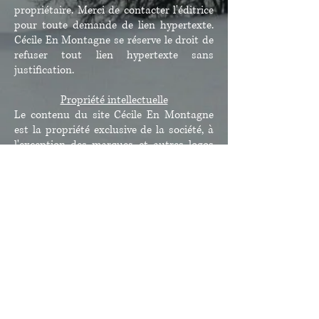
propriétaire. Merci de contacter l'éditrice
pour toute demande de lien hypertexte.
Cécile En Montagne se réserve le droit de
refuser tout lien hypertexte sans
justification.
Propriété intellectuelle
Le contenu du site Cécile En Montagne
est la propriété exclusive de la société, à
l'exception des marques et autres logos
qui pourraient provenir et être détenus
par d'autres sociétés. La reproduction,
distribution, modification, l'adaptation de
ce contenu sans l'accord écrit de Cécile
En Montagne est strictement prohibé, et
sanctionnée par les articles L.335-2s du
Code de la propriété intellectuelle.
Déclaration CNIL : ce site n'a pas fait
l'objet d'une déclaration auprès de la
Commission nationale de l'informatique
et des libertés, Cnil conformément à la loi